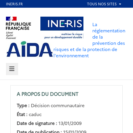
Aller
au
Aller au contenu
Aller au menu
contenu
La
principal
réglementation
de la
Aller au pied de page
prévention des
risques et de la protection de
l'environnement
MENU
A PROPOS DU DOCUMENT
Type :
Décision communautaire
État :
caduc
Date de signature :
13/01/2009
Date de publication :
15/01/2009