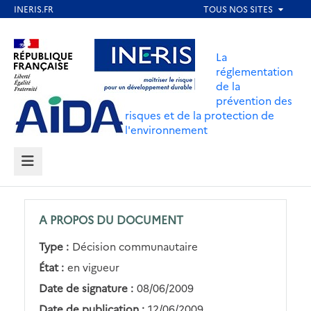
Aller
au
Aller au contenu
Aller au menu
contenu
La
principal
réglementation
de la
Aller au pied de page
prévention des
risques et de la protection de
l'environnement
MENU
A PROPOS DU DOCUMENT
Type :
Décision communautaire
État :
en vigueur
Date de signature :
08/06/2009
Date de publication :
12/06/2009