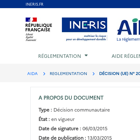
Aller
au
Aller au contenu
Aller au menu
Aller au p
contenu
principal
La réglement
RÉGLEMENTATION
AIDE RÉGLE
AIDA
REGLEMENTATION
DÉCISION (UE) N° 2
A PROPOS DU DOCUMENT
Type :
Décision communautaire
État :
en vigueur
Date de signature :
06/03/2015
Date de publication :
13/03/2015