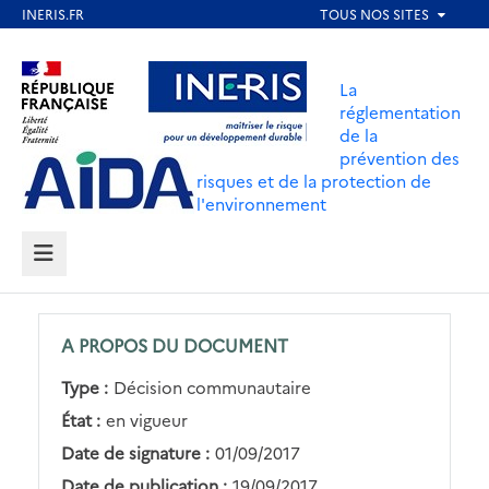
Aller
au
Aller au contenu
Aller au menu
contenu
La
principal
réglementation
de la
Aller au pied de page
prévention des
risques et de la protection de
l'environnement
MENU
A PROPOS DU DOCUMENT
Type :
Décision communautaire
État :
en vigueur
Date de signature :
01/09/2017
Date de publication :
19/09/2017