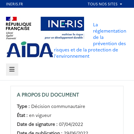
Aller
au
Aller au contenu
Aller au menu
contenu
La
principal
réglementation
de la
Aller au pied de page
prévention des
risques et de la protection de
l'environnement
MENU
A PROPOS DU DOCUMENT
Type :
Décision communautaire
État :
en vigueur
Date de signature :
07/04/2022
Date de publication :
29/06/2022