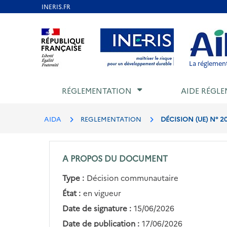
Aller
au
Aller au contenu
Aller au menu
Aller au p
contenu
principal
La réglement
RÉGLEMENTATION
AIDE RÉGLE
AIDA
REGLEMENTATION
DÉCISION (UE) N° 
A PROPOS DU DOCUMENT
Type :
Décision communautaire
État :
en vigueur
Date de signature :
15/06/2026
Date de publication :
17/06/2026