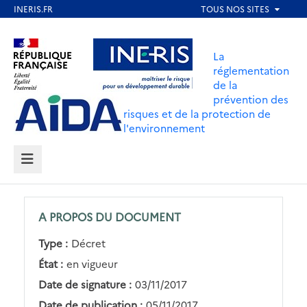
Aller
au
Aller au contenu
Aller au menu
contenu
La
principal
réglementation
de la
Aller au pied de page
prévention des
risques et de la protection de
l'environnement
MENU
A PROPOS DU DOCUMENT
Type :
Décret
État :
en vigueur
Date de signature :
03/11/2017
Date de publication :
05/11/2017