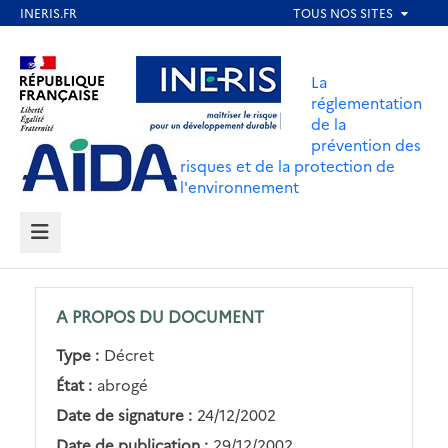
Aller
au
Aller au contenu
Aller au menu
contenu
La
principal
réglementation
de la
Aller au pied de page
prévention des
risques et de la protection de
l'environnement
MENU
A PROPOS DU DOCUMENT
Type :
Décret
État :
abrogé
Date de signature :
24/12/2002
Date de publication :
29/12/2002