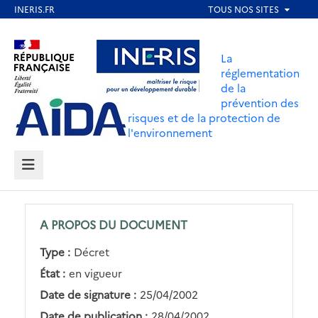
Aller
au
Aller au contenu
Aller au menu
contenu
La
principal
réglementation
de la
Aller au pied de page
prévention des
risques et de la protection de
l'environnement
MENU
A PROPOS DU DOCUMENT
Type :
Décret
État :
en vigueur
Date de signature :
25/04/2002
Date de publication :
28/04/2002