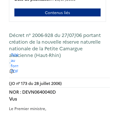
Contenus liés
Décret n° 2006-928 du 27/07/06 portant
création de la nouvelle réserve naturelle
nationale de la Petite Camargue
alsacienne (Haut-Rhin)
Télécharger
au
format
PDF
(JO n° 173 du 28 juillet 2006)
NOR : DEVN0640040D
Vus
Le Premier ministre,