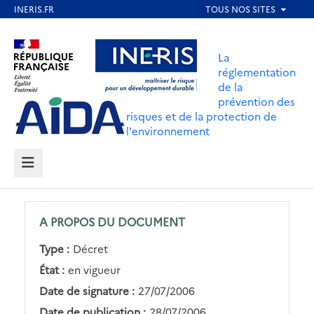
Aller
au
Aller au contenu
Aller au menu
contenu
La
principal
réglementation
de la
Aller au pied de page
prévention des
risques et de la protection de
l'environnement
MENU
A PROPOS DU DOCUMENT
Type :
Décret
État :
en vigueur
Date de signature :
27/07/2006
Date de publication :
28/07/2006