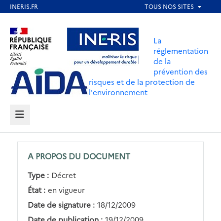
Aller
au
Aller au contenu
Aller au menu
contenu
La
principal
réglementation
de la
Aller au pied de page
prévention des
risques et de la protection de
l'environnement
MENU
A PROPOS DU DOCUMENT
Type :
Décret
État :
en vigueur
Date de signature :
18/12/2009
Date de publication :
19/12/2009