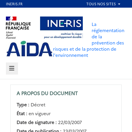
Aller
au
Aller au contenu
Aller au menu
contenu
La
principal
réglementation
de la
Aller au pied de page
prévention des
risques et de la protection de
l'environnement
MENU
A PROPOS DU DOCUMENT
Type :
Décret
État :
en vigueur
Date de signature :
22/03/2007
Date de publication :
23/03/2007