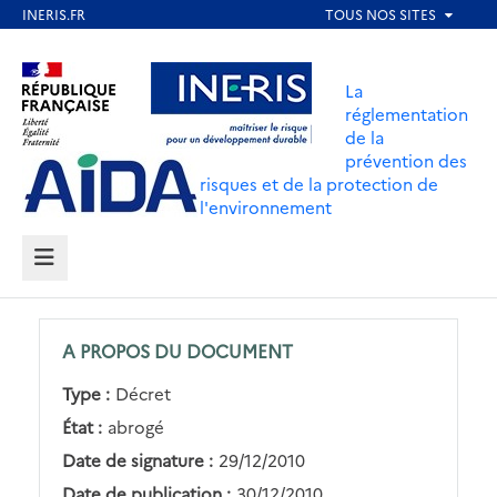
Aller
au
Aller au contenu
Aller au menu
contenu
La
principal
réglementation
de la
Aller au pied de page
prévention des
risques et de la protection de
l'environnement
MENU
A PROPOS DU DOCUMENT
Type :
Décret
État :
abrogé
Date de signature :
29/12/2010
Date de publication :
30/12/2010