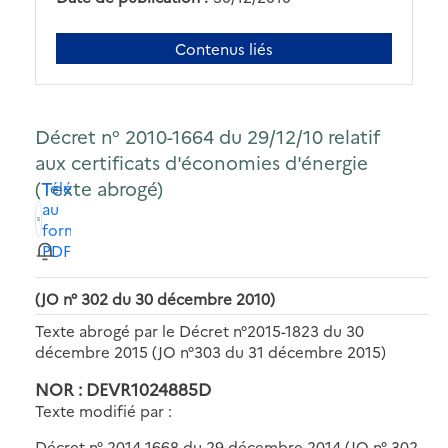
Contenus liés
Décret n° 2010-1664 du 29/12/10 relatif
aux certificats d'économies d'énergie
(Texte abrogé)
Télécharger
au
format
PDF
(JO n° 302 du 30 décembre 2010)
Texte abrogé par le Décret n°2015-1823 du 30
décembre 2015 (JO n°303 du 31 décembre 2015)
NOR : DEVR1024885D
Texte modifié par :
Décret n° 2014-1668 du 29 décembre 2014 (JO n° 302