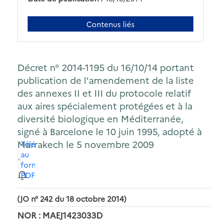
Contenus liés
Décret n° 2014-1195 du 16/10/14 portant
publication de l'amendement de la liste
des annexes II et III du protocole relatif
aux aires spécialement protégées et à la
diversité biologique en Méditerranée,
signé à Barcelone le 10 juin 1995, adopté à
Marrakech le 5 novembre 2009
Télécharger
au
format
PDF
(JO n° 242 du 18 octobre 2014)
NOR : MAEJ1423033D