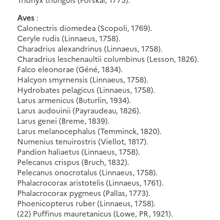
Aves
:
Calonectris diomedea (Scopoli, 1769).
Ceryle rudis (Linnaeus, 1758).
Charadrius alexandrinus (Linnaeus, 1758).
Charadrius leschenaultii columbinus (Lesson, 1826).
Falco eleonorae (Géné, 1834).
Halcyon smyrnensis (Linnaeus, 1758).
Hydrobates pelagicus (Linnaeus, 1758).
Larus armenicus (Buturlin, 1934).
Larus audouinii (Payraudeau, 1826).
Larus genei (Breme, 1839).
Larus melanocephalus (Temminck, 1820).
Numenius tenuirostris (Viellot, 1817).
Pandion haliaetus (Linnaeus, 1758).
Pelecanus crispus (Bruch, 1832).
Pelecanus onocrotalus (Linnaeus, 1758).
Phalacrocorax aristotelis (Linnaeus, 1761).
Phalacrocorax pygmeus (Pallas, 1773).
Phoenicopterus ruber (Linnaeus, 1758).
(22) Puffinus mauretanicus (Lowe, PR, 1921).