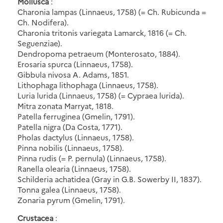
Mollusca
:
Charonia lampas (Linnaeus, 1758) (= Ch. Rubicunda =
Ch. Nodifera).
Charonia tritonis variegata Lamarck, 1816 (= Ch.
Seguenziae).
Dendropoma petraeum (Monterosato, 1884).
Erosaria spurca (Linnaeus, 1758).
Gibbula nivosa A. Adams, 1851.
Lithophaga lithophaga (Linnaeus, 1758).
Luria lurida (Linnaeus, 1758) (= Cypraea lurida).
Mitra zonata Marryat, 1818.
Patella ferruginea (Gmelin, 1791).
Patella nigra (Da Costa, 1771).
Pholas dactylus (Linnaeus, 1758).
Pinna nobilis (Linnaeus, 1758).
Pinna rudis (= P. pernula) (Linnaeus, 1758).
Ranella olearia (Linnaeus, 1758).
Schilderia achatidea (Gray in G.B. Sowerby II, 1837).
Tonna galea (Linnaeus, 1758).
Zonaria pyrum (Gmelin, 1791).
Crustacea
: