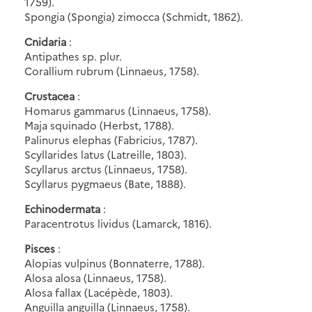
1759).
Spongia (Spongia) zimocca (Schmidt, 1862).
Cnidaria
:
Antipathes sp. plur.
Corallium rubrum (Linnaeus, 1758).
Crustacea
:
Homarus gammarus (Linnaeus, 1758).
Maja squinado (Herbst, 1788).
Palinurus elephas (Fabricius, 1787).
Scyllarides latus (Latreille, 1803).
Scyllarus arctus (Linnaeus, 1758).
Scyllarus pygmaeus (Bate, 1888).
Echinodermata
:
Paracentrotus lividus (Lamarck, 1816).
Pisces
:
Alopias vulpinus (Bonnaterre, 1788).
Alosa alosa (Linnaeus, 1758).
Alosa fallax (Lacépède, 1803).
Anguilla anguilla (Linnaeus, 1758).