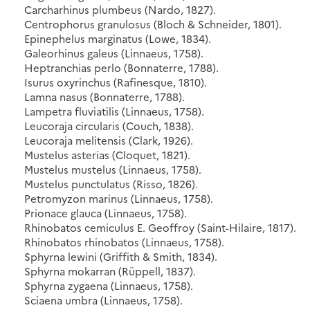
Carcharhinus plumbeus (Nardo, 1827).
Centrophorus granulosus (Bloch & Schneider, 1801).
Epinephelus marginatus (Lowe, 1834).
Galeorhinus galeus (Linnaeus, 1758).
Heptranchias perlo (Bonnaterre, 1788).
Isurus oxyrinchus (Rafinesque, 1810).
Lamna nasus (Bonnaterre, 1788).
Lampetra fluviatilis (Linnaeus, 1758).
Leucoraja circularis (Couch, 1838).
Leucoraja melitensis (Clark, 1926).
Mustelus asterias (Cloquet, 1821).
Mustelus mustelus (Linnaeus, 1758).
Mustelus punctulatus (Risso, 1826).
Petromyzon marinus (Linnaeus, 1758).
Prionace glauca (Linnaeus, 1758).
Rhinobatos cemiculus E. Geoffroy (Saint-Hilaire, 1817).
Rhinobatos rhinobatos (Linnaeus, 1758).
Sphyrna lewini (Griffith & Smith, 1834).
Sphyrna mokarran (Rüppell, 1837).
Sphyrna zygaena (Linnaeus, 1758).
Sciaena umbra (Linnaeus, 1758).