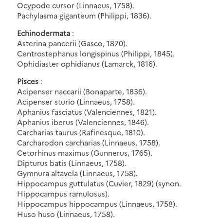
Ocypode cursor (Linnaeus, 1758).
Pachylasma giganteum (Philippi, 1836).
Echinodermata
:
Asterina pancerii (Gasco, 1870).
Centrostephanus longispinus (Philippi, 1845).
Ophidiaster ophidianus (Lamarck, 1816).
Pisces
:
Acipenser naccarii (Bonaparte, 1836).
Acipenser sturio (Linnaeus, 1758).
Aphanius fasciatus (Valenciennes, 1821).
Aphanius iberus (Valenciennes, 1846).
Carcharias taurus (Rafinesque, 1810).
Carcharodon carcharias (Linnaeus, 1758).
Cetorhinus maximus (Gunnerus, 1765).
Dipturus batis (Linnaeus, 1758).
Gymnura altavela (Linnaeus, 1758).
Hippocampus guttulatus (Cuvier, 1829) (synon.
Hippocampus ramulosus).
Hippocampus hippocampus (Linnaeus, 1758).
Huso huso (Linnaeus, 1758).