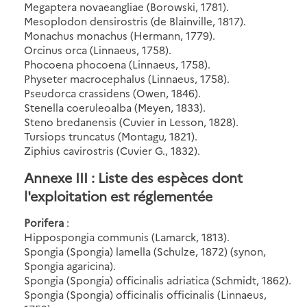
Megaptera novaeangliae (Borowski, 1781).
Mesoplodon densirostris (de Blainville, 1817).
Monachus monachus (Hermann, 1779).
Orcinus orca (Linnaeus, 1758).
Phocoena phocoena (Linnaeus, 1758).
Physeter macrocephalus (Linnaeus, 1758).
Pseudorca crassidens (Owen, 1846).
Stenella coeruleoalba (Meyen, 1833).
Steno bredanensis (Cuvier in Lesson, 1828).
Tursiops truncatus (Montagu, 1821).
Ziphius cavirostris (Cuvier G., 1832).
Annexe III : Liste des espèces dont
l'exploitation est réglementée
Porifera
:
Hippospongia communis (Lamarck, 1813).
Spongia (Spongia) lamella (Schulze, 1872) (synon,
Spongia agaricina).
Spongia (Spongia) officinalis adriatica (Schmidt, 1862).
Spongia (Spongia) officinalis officinalis (Linnaeus,