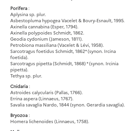
Porifera
:
Aplysina sp. plur.
Asbestopluma hypogea Vacelet & Boury-Esnault, 1995.
Axinella cannabina (Esper, 1794).
Axinella polypoides Schmidt, 1862.
Geodia cydonium (Jameson, 1811).
Petrobiona massiliana (Vacelet & Lévi, 1958).
Sarcotragus foetidus Schmidt, 1862* (synon. Ircina
foetida).
Sarcotragus pipetta (Schmidt, 1868) * (synon. Ircinia
pipetta).
Tethya sp. plur.
Cnidaria
:
Astroides calycularis (Pallas, 1766).
Errina aspera (Linnaeus, 1767).
Savalia savaglia Nardo, 1844 (synon. Gerardia savaglia).
Bryozoa
:
Homera lichenoides (Linnaeus, 1758).