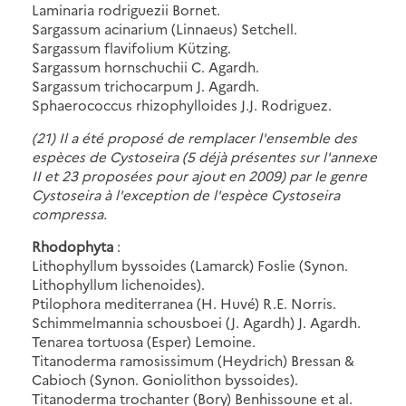
Laminaria rodriguezii Bornet.
Sargassum acinarium (Linnaeus) Setchell.
Sargassum flavifolium Kützing.
Sargassum hornschuchii C. Agardh.
Sargassum trichocarpum J. Agardh.
Sphaerococcus rhizophylloides J.J. Rodriguez.
(21) Il a été proposé de remplacer l'ensemble des
espèces de Cystoseira (5 déjà présentes sur l'annexe
II et 23 proposées pour ajout en 2009) par le genre
Cystoseira à l'exception de l'espèce Cystoseira
compressa.
Rhodophyta
:
Lithophyllum byssoides (Lamarck) Foslie (Synon.
Lithophyllum lichenoides).
Ptilophora mediterranea (H. Huvé) R.E. Norris.
Schimmelmannia schousboei (J. Agardh) J. Agardh.
Tenarea tortuosa (Esper) Lemoine.
Titanoderma ramosissimum (Heydrich) Bressan &
Cabioch (Synon. Goniolithon byssoides).
Titanoderma trochanter (Bory) Benhissoune et al.