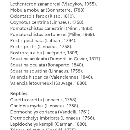
Lethenteron zanandreai (Vladykov, 1955).
Mobula mobular (Bonnaterre, 1788).
Odontaspis ferox (Risso, 1810).
Oxynotus centrina (Linnaeus, 1758).
Pomatoschistus canestrini (Ninni, 1883).
Pomatoschistus tortonesei (Miller, 1969).
Pristis pectinata (Latham, 1794).
Pristis pristis (Linnaeus, 1758).
Rostroraja alba (Lacépède, 1803).
Squatina aculeata (Dumeril, in Cuvier, 1817).
Squatina oculata (Bonaparte, 1840).
Squatina squatina (Linnaeus, 1758).
Valencia hispanica (Valenciennes, 1846).
Valencia letourneuxi (Sauvage, 1880).
Reptiles
:
Caretta caretta (Linnaeus, 1758).
Chelonia mydas (Linnaeus, 1758).
Dermochelys coriacea (Vandelli, 1761).
Eretmochelys imbricata (Linnaeus, 1766).
Lepidochelys kempii (Garman, 1880).
Trionyx triunguis (Forskål, 1775).