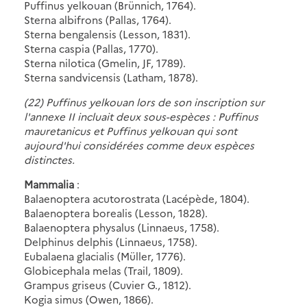
Puffinus yelkouan (Brünnich, 1764).
Sterna albifrons (Pallas, 1764).
Sterna bengalensis (Lesson, 1831).
Sterna caspia (Pallas, 1770).
Sterna nilotica (Gmelin, JF, 1789).
Sterna sandvicensis (Latham, 1878).
(22) Puffinus yelkouan lors de son inscription sur
l'annexe II incluait deux sous-espèces : Puffinus
mauretanicus et Puffinus yelkouan qui sont
aujourd'hui considérées comme deux espèces
distinctes.
Mammalia
:
Balaenoptera acutorostrata (Lacépède, 1804).
Balaenoptera borealis (Lesson, 1828).
Balaenoptera physalus (Linnaeus, 1758).
Delphinus delphis (Linnaeus, 1758).
Eubalaena glacialis (Müller, 1776).
Globicephala melas (Trail, 1809).
Grampus griseus (Cuvier G., 1812).
Kogia simus (Owen, 1866).