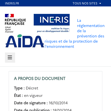
Aller
au
Aller au contenu
Aller au menu
contenu
La
principal
réglementation
de la
Aller au pied de page
prévention des
risques et de la protection de
l'environnement
MENU
A PROPOS DU DOCUMENT
Type :
Décret
État :
en vigueur
Date de signature :
16/10/2014
Date de publication :
18/10/2014