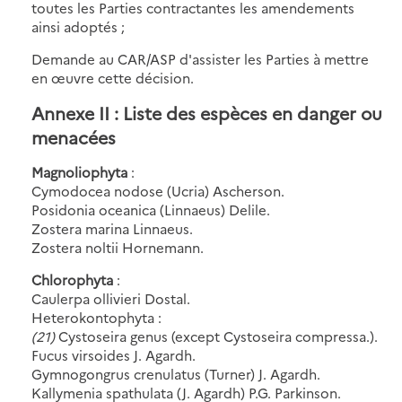
toutes les Parties contractantes les amendements
ainsi adoptés ;
Demande au CAR/ASP d'assister les Parties à mettre
en œuvre cette décision.
Annexe II : Liste des espèces en danger ou
menacées
Magnoliophyta
:
Cymodocea nodose (Ucria) Ascherson.
Posidonia oceanica (Linnaeus) Delile.
Zostera marina Linnaeus.
Zostera noltii Hornemann.
Chlorophyta
:
Caulerpa ollivieri Dostal.
Heterokontophyta :
(21)
Cystoseira genus (except Cystoseira compressa.).
Fucus virsoides J. Agardh.
Gymnogongrus crenulatus (Turner) J. Agardh.
Kallymenia spathulata (J. Agardh) P.G. Parkinson.