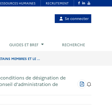
Menu
Se connecter
de
compte
utilisateur
GUIDES ET BREF
RECHERCHE
AINS MEMBRES ET LE ...
 conditions de désignation de
Télécharger
nseil d'administration de
au
format
PDF