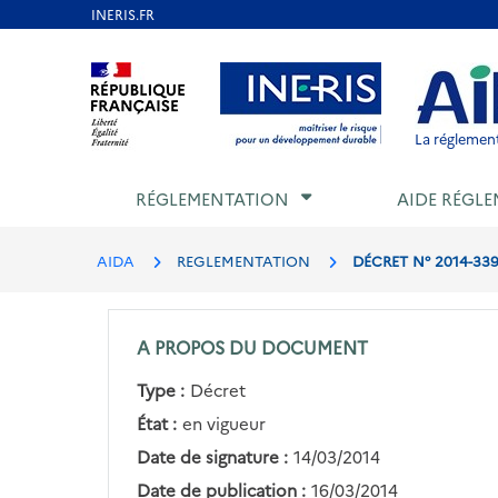
Aller
au
Aller au contenu
Aller au menu
Aller au p
contenu
principal
La réglement
RÉGLEMENTATION
AIDE RÉGLE
AIDA
REGLEMENTATION
DÉCRET N° 2014-33
A PROPOS DU DOCUMENT
Type :
Décret
État :
en vigueur
Date de signature :
14/03/2014
Date de publication :
16/03/2014