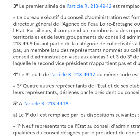
3°
Le premier alinéa de
l'article R. 213-49-12
est remplacé
« Le bureau exécutif du conseil d'administration est fo
directeur général de l'Agence de l'eau Loire-Bretagne o
l'Etat. Par ailleurs, il comprend un membre issu des rep
territoriales et de leurs groupements du conseil d'adminis
213-49-9 faisant partie de la catégorie de collectivités à
pas, un membre issu des représentants nommés au collè
conseil d'administration visés aux alinéas 1 et 3 du 3° de 
laquelle le second vice-président n'appartient pas et d'u
4°
Le 3° du II de
l'article R. 213-49-17
du même code est re
« 3° Quatre autres représentants de l'Etat et de ses éta
leurs représentants, désignés par le président du conseil 
5°
A
l'article R. 213-49-18
:
a) Le 1° du I est remplacé par les dispositions suivantes :
« 1° Neuf représentants de l'Etat au conseil d'administr
qualifiées du conseil désignés par le président du consei