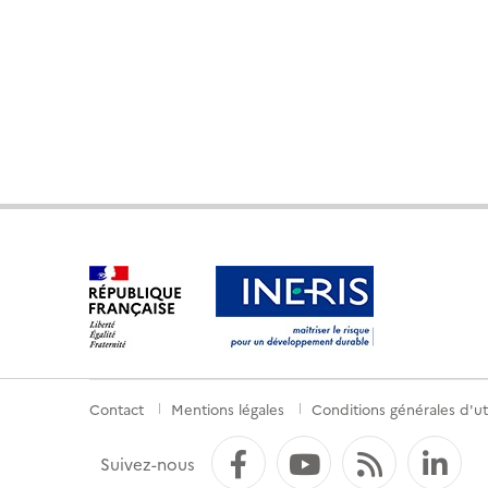
Contact
Mentions légales
Conditions générales d'uti
Menu
de
Facebook
YouTube
Flux RS
Li
Suivez-nous