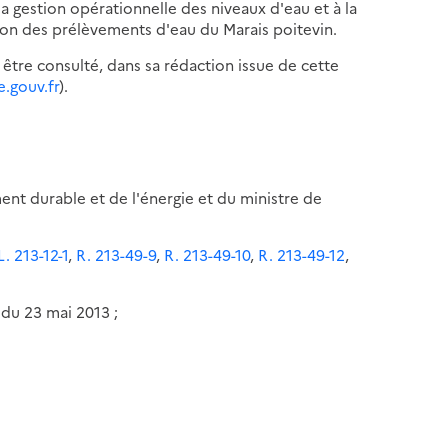
la gestion opérationnelle des niveaux d'eau et à la
ion des prélèvements d'eau du Marais poitevin.
 être consulté, dans sa rédaction issue de cette
e.gouv.fr
).
ent durable et de l'énergie et du ministre de
L. 213-12-1
,
R. 213-49-9
,
R. 213-49-10
,
R. 213-49-12
,
e du 23 mai 2013 ;