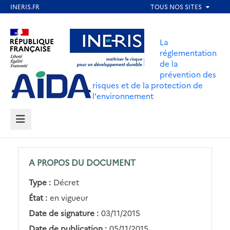
Aller
au
Aller au contenu
Aller au menu
contenu
La
principal
réglementation
de la
Aller au pied de page
prévention des
risques et de la protection de
l'environnement
MENU
A PROPOS DU DOCUMENT
Type :
Décret
État :
en vigueur
Date de signature :
03/11/2015
Date de publication :
05/11/2015