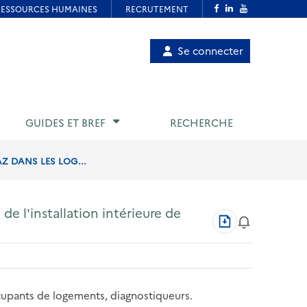
Menu
Se connecter
de
compte
utilisateur
GUIDES ET BREF
RECHERCHE
AZ DANS LES LOG...
 de l'installation intérieure de
Télécharger
au
format
PDF
ccupants de logements, diagnostiqueurs.