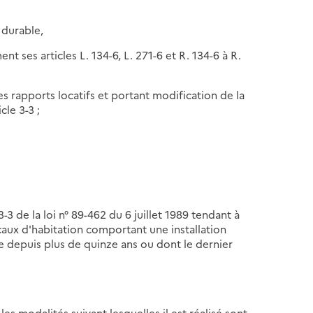
 durable,
t ses articles L. 134-6, L. 271-6 et R. 134-6 à R.
les rapports locatifs et portant modification de la
le 3-3 ;
 3-3 de la loi n° 89-462 du 6 juillet 1989 tendant à
ocaux d'habitation comportant une installation
ée depuis plus de quinze ans ou dont le dernier
 les modalités suivant lesquelles il est réalisé sont