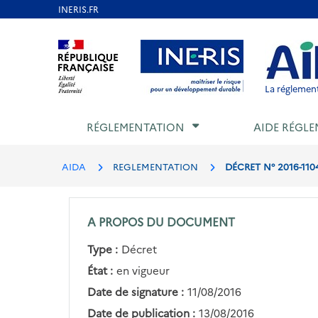
Aller
au
Aller au contenu
Aller au menu
Aller au p
contenu
principal
La réglement
RÉGLEMENTATION
AIDE RÉGLE
AIDA
REGLEMENTATION
DÉCRET N° 2016-110
A PROPOS DU DOCUMENT
Type :
Décret
État :
en vigueur
Date de signature :
11/08/2016
Date de publication :
13/08/2016