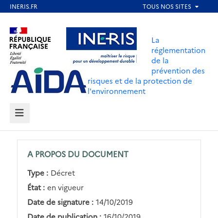
Aller
au
Aller au contenu
Aller au menu
contenu
La
principal
réglementation
de la
Aller au pied de page
prévention des
risques et de la protection de
l'environnement
MENU
A PROPOS DU DOCUMENT
Type :
Décret
État :
en vigueur
Date de signature :
14/10/2019
Date de publication :
16/10/2019