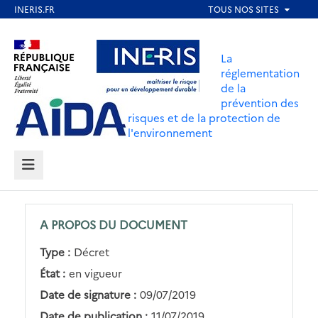
Aller
au
Aller au contenu
Aller au menu
contenu
La
principal
réglementation
de la
Aller au pied de page
prévention des
risques et de la protection de
l'environnement
MENU
A PROPOS DU DOCUMENT
Type :
Décret
État :
en vigueur
Date de signature :
09/07/2019
Date de publication :
11/07/2019