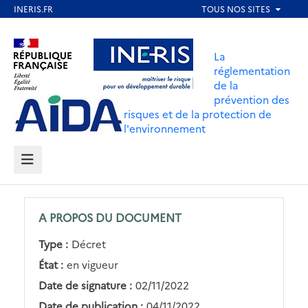
Aller
au
Aller au contenu
Aller au menu
contenu
La
principal
réglementation
de la
Aller au pied de page
prévention des
risques et de la protection de
l'environnement
MENU
A PROPOS DU DOCUMENT
Type :
Décret
État :
en vigueur
Date de signature :
02/11/2022
Date de publication :
04/11/2022