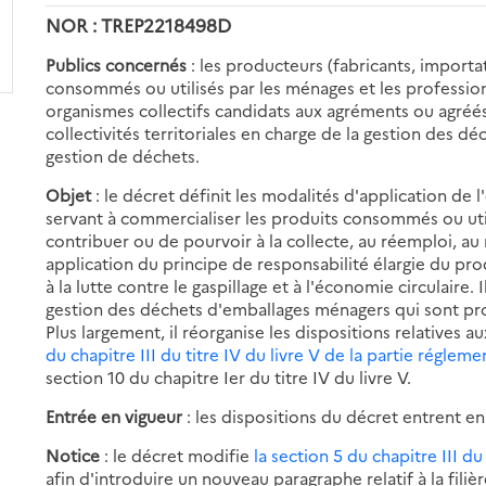
NOR : TREP2218498D
Publics concernés
: les producteurs (fabricants, importa
consommés ou utilisés par les ménages et les professionn
organismes collectifs candidats aux agréments ou agréés,
collectivités territoriales en charge de la gestion des d
gestion de déchets.
Objet
: le décret définit les modalités d'application de
servant à commercialiser les produits consommés ou utili
contribuer ou de pourvoir à la collecte, au réemploi, au
application du principe de responsabilité élargie du pr
à la lutte contre le gaspillage et à l'économie circulaire.
gestion des déchets d'emballages ménagers qui sont prod
Plus largement, il réorganise les dispositions relatives
du chapitre III du titre IV du livre V de la partie régle
section 10 du chapitre Ier du titre IV du livre V.
Entrée en vigueur
: les dispositions du décret entrent en
Notice
: le décret modifie
la section 5 du chapitre III d
afin d'introduire un nouveau paragraphe relatif à la fili