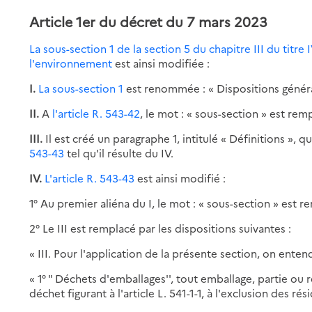
Article 1er du décret du 7 mars 2023
La sous-section 1 de la section 5 du chapitre III du titre
l'environnement
est ainsi modifiée :
I.
La sous-section 1
est renommée : « Dispositions généra
II.
A
l'article R. 543-42
, le mot : « sous-section » est remp
III.
Il est créé un paragraphe 1, intitulé « Définitions »,
543-43
tel qu'il résulte du IV.
IV.
L'article R. 543-43
est ainsi modifié :
1° Au premier aliéna du I, le mot : « sous-section » est re
2° Le III est remplacé par les dispositions suivantes :
« III. Pour l'application de la présente section, on entend
« 1° " Déchets d'emballages'', tout emballage, partie ou 
déchet figurant à l'article L. 541-1-1, à l'exclusion des ré