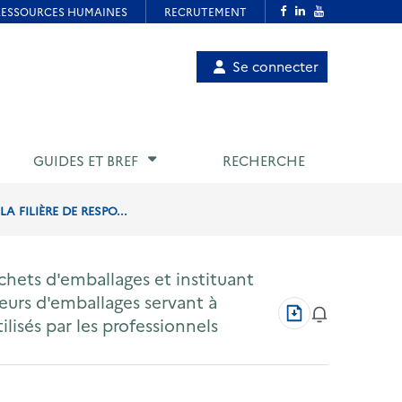
Menu
Se connecter
de
compte
utilisateur
GUIDES ET BREF
RECHERCHE
 FILIÈRE DE RESPO...
chets d'emballages et instituant
cteurs d'emballages servant à
Télécharger
isés par les professionnels
au
format
PDF