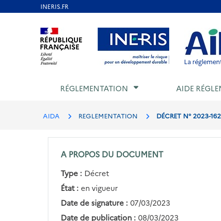
Aller
au
Aller au contenu
Aller au menu
Aller au p
contenu
principal
La réglement
RÉGLEMENTATION
AIDE RÉGLE
AIDA
REGLEMENTATION
DÉCRET N° 2023-162
A PROPOS DU DOCUMENT
Type :
Décret
État :
en vigueur
Date de signature :
07/03/2023
Date de publication :
08/03/2023