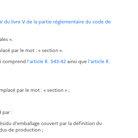
 IV du livre V de la partie réglementaire du code de
les ».
lacé par le mot : « section ».
 qui comprend
l'article R. 543-42
ainsi que
l'article R.
mplacé par le mot : « section » ;
 par :
résidu d'emballage couvert par la définition du
sidus de production ;