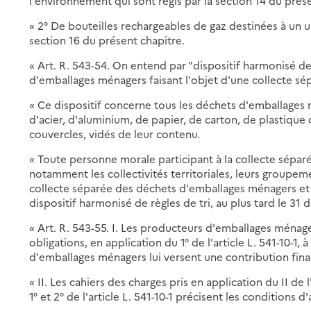
l'environnement qui sont régis par la section 14 du prése
« 2° De bouteilles rechargeables de gaz destinées à un u
section 16 du présent chapitre.
« Art. R. 543-54. On entend par "dispositif harmonisé de r
d'emballages ménagers faisant l'objet d'une collecte sé
« Ce dispositif concerne tous les déchets d'emballages
d'acier, d'aluminium, de papier, de carton, de plastique 
couvercles, vidés de leur contenu.
« Toute personne morale participant à la collecte sépa
notamment les collectivités territoriales, leurs groupeme
collecte séparée des déchets d'emballages ménagers et
dispositif harmonisé de règles de tri, au plus tard le 3
« Art. R. 543-55. I. Les producteurs d'emballages ménage
obligations, en application du 1° de l'article L. 541-10-1
d'emballages ménagers lui versent une contribution fina
« II. Les cahiers des charges pris en application du II de 
1° et 2° de l'article L. 541-10-1 précisent les conditions d'