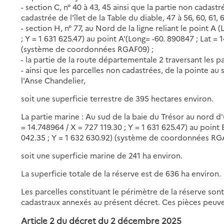
- section C, n° 40 à 43, 45 ainsi que la partie non cadastré
cadastrée de l'îlet de la Table du diable, 47 à 56, 60, 61, 6
- section H, n° 77, au Nord de la ligne reliant le point A
; Y = 1 631 625.47) au point A'(Long= -60. 890847 ; Lat = 
(système de coordonnées RGAF09) ;
- la partie de la route départementale 2 traversant les pa
- ainsi que les parcelles non cadastrées, de la pointe au
l'Anse Chandelier,
soit une superficie terrestre de 395 hectares environ.
La partie marine : Au sud de la baie du Trésor au nord d'
= 14.748964 / X = 727 119.30 ; Y = 1 631 625.47) au point
042.35 ; Y = 1 632 630.92) (système de coordonnées RG
soit une superficie marine de 241 ha environ.
La superficie totale de la réserve est de 636 ha environ.
Les parcelles constituant le périmètre de la réserve sont 
cadastraux annexés au présent décret. Ces pièces peuven
Article 2 du décret du 2 décembre 2025