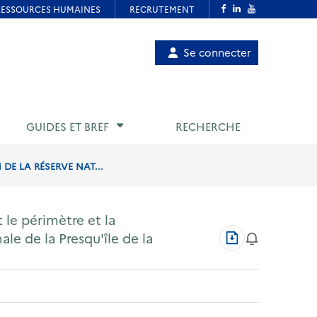
Menu
Se connecter
de
compte
utilisateur
GUIDES ET BREF
RECHERCHE
 DE LA RÉSERVE NAT...
 le périmètre et la
Télécharger
le de la Presqu'île de la
au
format
PDF