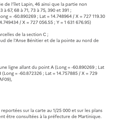
e de l'îlet Lapin, 46 ainsi que la partie non
3 à 67, 68 à 71, 73 à 75, 390 et 391 ;
 (Long = -60.890269 ; Lat = 14.748964 / X = 727 119.30
14.749434 / X = 727 056.55 ; Y = 1 631 676.95)
rcelles de la section C ;
 sud de l'Anse Bénitier et de la pointe au nord de
une ligne allant du point A (Long = -60.890269 ; Lat
 B (Long = -60.872326 ; Lat = 14.757885 / X = 729
AF09),
reportées sur la carte au 1/25 000 et sur les plans
t être consultées à la préfecture de Martinique.