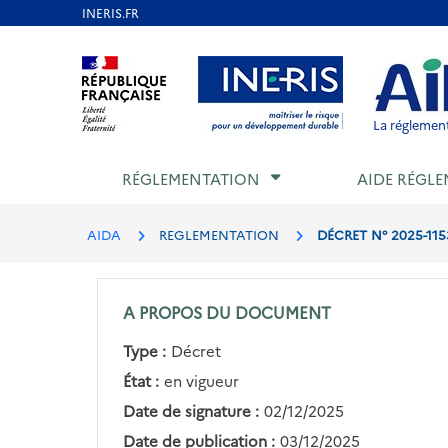
Aller
au
Aller au contenu
Aller au menu
Aller au p
contenu
principal
La réglement
RÉGLEMENTATION
AIDE RÉGLE
AIDA
REGLEMENTATION
DÉCRET N° 2025-115
A PROPOS DU DOCUMENT
Type :
Décret
État :
en vigueur
Date de signature :
02/12/2025
Date de publication :
03/12/2025