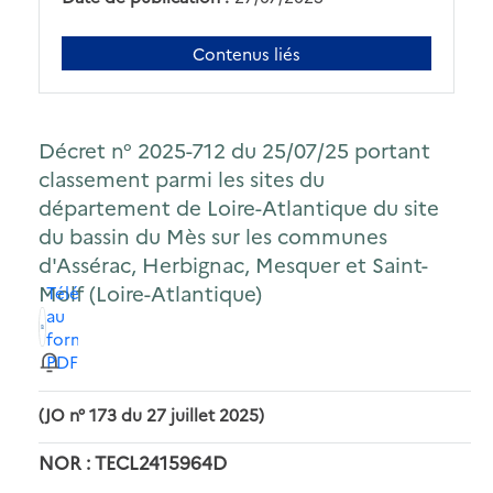
Contenus liés
Décret n° 2025-712 du 25/07/25 portant
classement parmi les sites du
département de Loire-Atlantique du site
du bassin du Mès sur les communes
d'Assérac, Herbignac, Mesquer et Saint-
Molf (Loire-Atlantique)
Télécharger
au
format
PDF
(JO n° 173 du 27 juillet 2025)
NOR : TECL2415964D