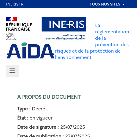
Aller
au
Aller au contenu
Aller au menu
contenu
La
principal
réglementation
de la
Aller au pied de page
prévention des
risques et de la protection de
l'environnement
MENU
A PROPOS DU DOCUMENT
Type :
Décret
État :
en vigueur
Date de signature :
25/07/2025
Date de publication :
27/07/2025