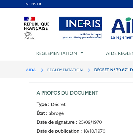
Aller
au
Aller au contenu
Aller au menu
Aller au p
contenu
principal
La réglement
RÉGLEMENTATION
AIDE RÉGLE
AIDA
REGLEMENTATION
DÉCRET N° 70-871 D
A PROPOS DU DOCUMENT
Type :
Décret
État :
abrogé
Date de signature :
25/09/1970
Date de publication :
18/10/1970