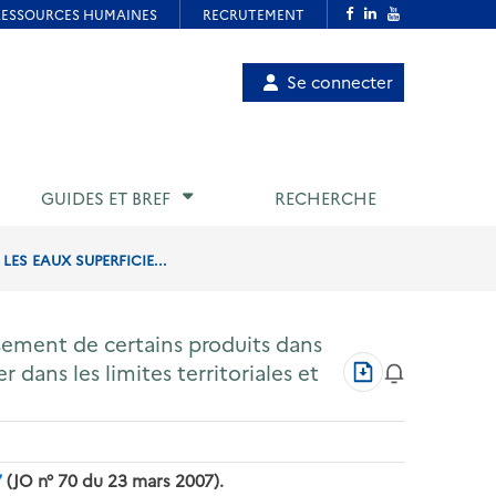
Menu
Se connecter
de
compte
utilisateur
GUIDES ET BREF
RECHERCHE
ES EAUX SUPERFICIE...
rsement de certains produits dans
Télécharger
r dans les limites territoriales et
au
format
PDF
7
(JO n° 70 du 23 mars 2007).