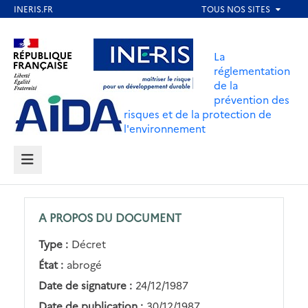
Aller
au
Aller au contenu
Aller au menu
contenu
La
principal
réglementation
de la
Aller au pied de page
prévention des
risques et de la protection de
l'environnement
MENU
A PROPOS DU DOCUMENT
Type :
Décret
État :
abrogé
Date de signature :
24/12/1987
Date de publication :
30/12/1987