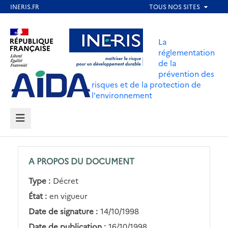
Aller
au
Aller au contenu
Aller au menu
contenu
La
principal
réglementation
de la
Aller au pied de page
prévention des
risques et de la protection de
l'environnement
MENU
A PROPOS DU DOCUMENT
Type :
Décret
État :
en vigueur
Date de signature :
14/10/1998
Date de publication :
16/10/1998