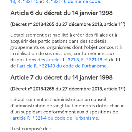
13
,
R. * 321-15
et
R. * 321-16 du même code
.
Article 6 du décret du 14 janvier 1998
er
(Décret n° 2013-1265 du 27 décembre 2013, article 1
)
L'établissement est habilité à créer des filiales et à
acquérir des participations dans des sociétés,
groupements ou organismes dont l'objet concourt à
la réalisation de ses missions, conformément aux
dispositions
des articles L. 321-3
,
R. * 321-18
et du III
de
l'article R. * 321-19 du code de l'urbanisme
.
Article 7 du décret du 14 janvier 1998
er
(Décret n° 2013-1265 du 27 décembre 2013, article 1
)
L'établissement est administré par un conseil
d'administration de vingt-huit membres dotés chacun
d'un suppléant conformément aux dispositions de
l'article R. * 321-4 du code de l'urbanisme
.
Il est composé de :