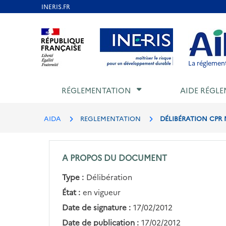
Aller
au
Aller au contenu
Aller au menu
Aller au p
contenu
principal
La réglement
RÉGLEMENTATION
AIDE RÉGLE
AIDA
REGLEMENTATION
DÉLIBÉRATION CPR N
A PROPOS DU DOCUMENT
Type :
Délibération
État :
en vigueur
Date de signature :
17/02/2012
Date de publication :
17/02/2012