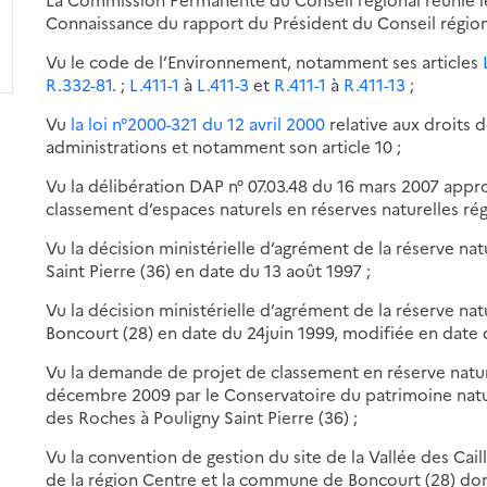
Connaissance du rapport du Président du Conseil région
Vu le code de l’Environnement, notamment ses articles
R.332-81
. ;
L.411-1
à
L.411-3
et
R.411-1
à
R.411-13
;
Vu
la loi n°2000-321 du 12 avril 2000
relative aux droits d
administrations et notamment son article 10 ;
Vu la délibération DAP n° 07.03.48 du 16 mars 2007 appro
classement d’espaces naturels en réserves naturelles rég
Vu la décision ministérielle d’agrément de la réserve na
Saint Pierre (36) en date du 13 août 1997 ;
Vu la décision ministérielle d’agrément de la réserve natu
Boncourt (28) en date du 24juin 1999, modifiée en date du
Vu la demande de projet de classement en réserve natur
décembre 2009 par le Conservatoire du patrimoine natur
des Roches à Pouligny Saint Pierre (36) ;
Vu la convention de gestion du site de la Vallée des Cai
de la région Centre et la commune de Boncourt (28) don