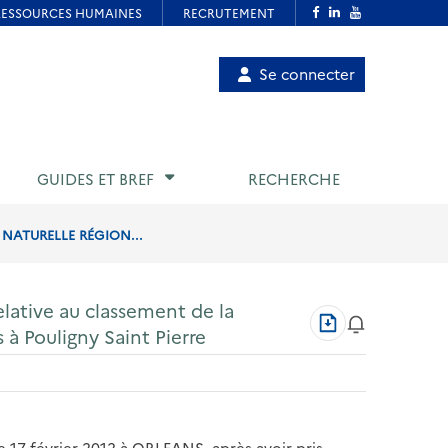
Menu
Se connecter
de
compte
utilisateur
GUIDES ET BREF
RECHERCHE
 NATURELLE RÉGION...
elative au classement de la
Télécharger
 à Pouligny Saint Pierre
au
format
PDF
 17 février 2012 à ORLEANS, après avoir pris