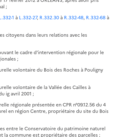
al ;
L.332-1
à
L.332-27
,
R.332.30
à
R.332-48
,
R.332-68
à
es citoyens dans leurs relations avec les
uvant le cadre d’intervention régionale pour le
ionales ;
turelle volontaire du Bois des Roches à Pouligny
relle volontaire de la Vallée des Cailles à
 ig avril 2001 ;
elle régionale présentée en CPR n°09.12.56 du 4
el en région Centre, propriétaire du site du Bois
lles entre le Conservatoire du patrimoine naturel
t la commune est propriétaire des parcelles ;