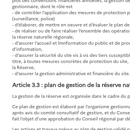
plus des conventions financières annuelles, la gestion d
gestionnaire, dont le rôle est
- de contrôler l’application des mesures de protection p
(surveillance, police)
- d’élaborer, de mettre en oeuvre et d’évaluer le plan de
- de réaliser ou de faire réaliser l’ensemble des opérat
la réserve naturelle régionale,
- d’assurer l’accueil et lmnformation du public et de proc
d’information,
- d’assurer la sécurité du site vis à vis des tiers suscepti
titre, à toutes mesures concrètes de protection du site,
la Réserve,
- d’assurer la gestion administrative et financière du site
Article 3.3 : plan de gestion de la réserve na
La gestion de la réserve est organisée dans le cadre du p
Ce plan de gestion est élaboré par l’organisme gestionnai
après avis du comité consultatif de gestion, et du Consei
fait l’objet d’une approbation du Conseil régional par dé
Les actions et travaux prévus au plan de gestion validé p