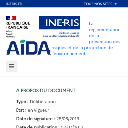
Aller
au
Aller au contenu
Aller au menu
contenu
La
principal
réglementation
de la
Aller au pied de page
prévention des
risques et de la protection de
l'environnement
MENU
A PROPOS DU DOCUMENT
Type :
Délibération
État :
en vigueur
Date de signature :
28/06/2013
Date de publication :
02/07/2013