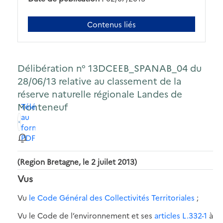
Contenus liés
Délibération n° 13DCEEB_SPANAB_04 du
28/06/13 relative au classement de la
réserve naturelle régionale Landes de
Monteneuf
Télécharger
au
format
PDF
(Region Bretagne, le 2 juilet 2013)
Vus
Vu
le Code Général des Collectivités Territoriales
;
Vu le Code de l’environnement et ses
articles L.332-1
à