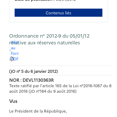
Contenus liés
Ordonnance n° 2012-9 du 05/01/12
relative aux réserves naturelles
Télécharger
au
format
PDF
(JO n° 5 du 6 janvier 2012)
NOR : DEVL1130363R
Texte ratifié par l'article 165 de la Loi n°2016-1087 du 8
août 2016 (JO n°184 du 9 août 2016)
Vus
Le Président de la République,