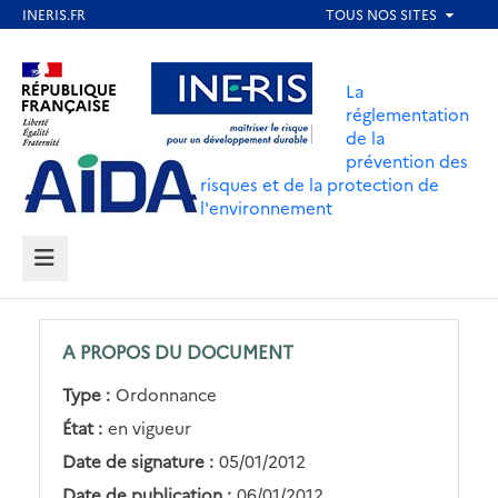
Aller
au
Aller au contenu
Aller au menu
contenu
La
principal
réglementation
de la
Aller au pied de page
prévention des
risques et de la protection de
l'environnement
MENU
A PROPOS DU DOCUMENT
Type :
Ordonnance
État :
en vigueur
Date de signature :
05/01/2012
Date de publication :
06/01/2012