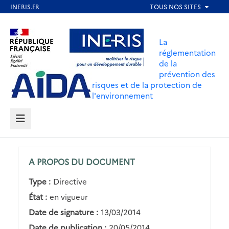
Aller
au
Aller au contenu
Aller au menu
contenu
La
principal
réglementation
de la
Aller au pied de page
prévention des
risques et de la protection de
l'environnement
MENU
A PROPOS DU DOCUMENT
Type :
Directive
État :
en vigueur
Date de signature :
13/03/2014
Date de publication :
20/05/2014