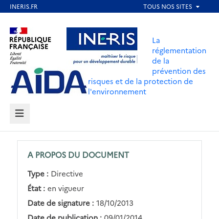
Aller
au
Aller au contenu
Aller au menu
contenu
La
principal
réglementation
de la
Aller au pied de page
prévention des
risques et de la protection de
l'environnement
MENU
A PROPOS DU DOCUMENT
Type :
Directive
État :
en vigueur
Date de signature :
18/10/2013
Date de publication :
09/01/2014