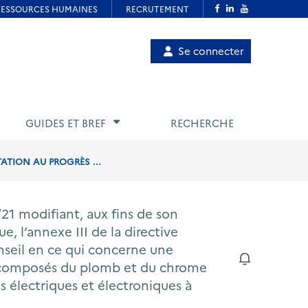
Menu
Se connecter
de
compte
utilisateur
GUIDES ET BREF
RECHERCHE
TATION AU PROGRÈS ...
21 modifiant, aux fins de son
e, l’annexe III de la directive
seil en ce qui concerne une
ns composés du plomb et du chrome
s électriques et électroniques à