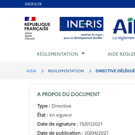
Aller
au
Aller au contenu
Aller au menu
Aller au p
contenu
principal
La réglement
RÉGLEMENTATION
AIDE RÉGLE
AIDA
REGLEMENTATION
DIRECTIVE DÉLÉGUÉE
A PROPOS DU DOCUMENT
Type :
Directive
État :
en vigueur
Date de signature :
15/01/2021
Date de publication :
20/04/2021