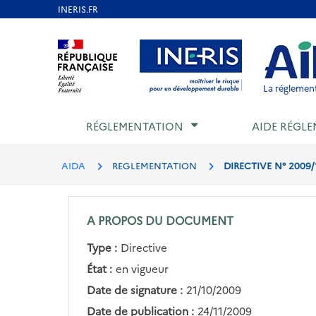
Aller
au
Aller au contenu
Aller au menu
Aller au p
contenu
principal
La réglement
RÉGLEMENTATION
AIDE RÉGLE
AIDA
REGLEMENTATION
DIRECTIVE N° 2009
A PROPOS DU DOCUMENT
Type :
Directive
État :
en vigueur
Date de signature :
21/10/2009
Date de publication :
24/11/2009