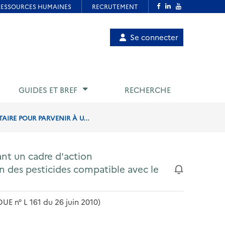
Menu
Se connecter
de
compte
utilisateur
GUIDES ET BREF
RECHERCHE
IRE POUR PARVENIR À U...
ant un cadre d'action
n des pesticides compatible avec le
UE n° L 161 du 26 juin 2010)