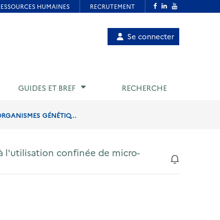
Menu
Se connecter
de
compte
utilisateur
GUIDES ET BREF
RECHERCHE
-ORGANISMES GÉNÉTIQ...
 l'utilisation confinée de micro-