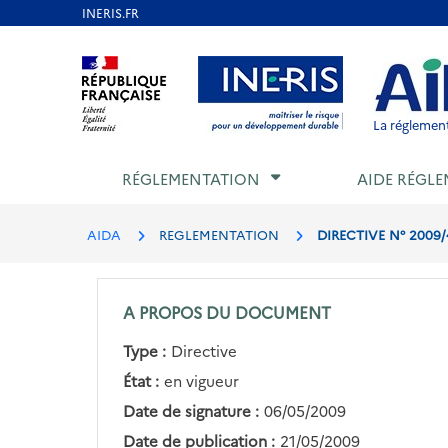
Aller
au
Aller au contenu
Aller au menu
Aller au p
contenu
principal
La réglement
RÉGLEMENTATION
AIDE RÉGLE
AIDA
REGLEMENTATION
DIRECTIVE N° 2009
A PROPOS DU DOCUMENT
Type :
Directive
État :
en vigueur
Date de signature :
06/05/2009
Date de publication :
21/05/2009