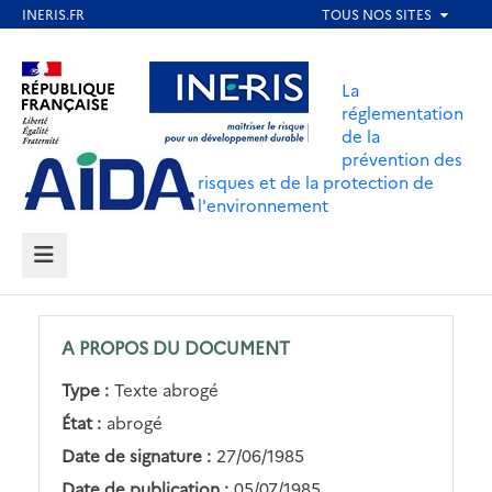
Aller
au
Aller au contenu
Aller au menu
contenu
La
principal
réglementation
de la
Aller au pied de page
prévention des
risques et de la protection de
l'environnement
MENU
A PROPOS DU DOCUMENT
Type :
Texte abrogé
État :
abrogé
Date de signature :
27/06/1985
Date de publication :
05/07/1985