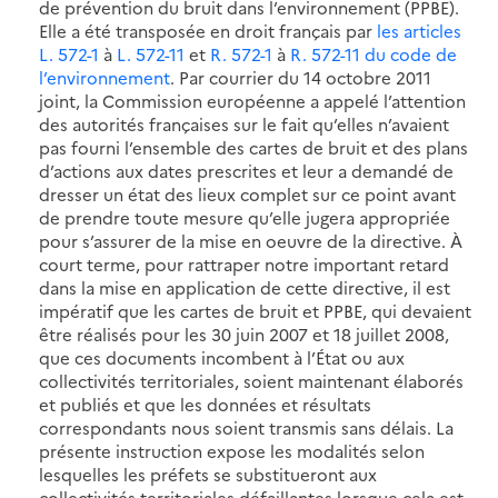
de prévention du bruit dans l’environnement (PPBE).
Elle a été transposée en droit français par
les articles
L. 572-1
à
L. 572-11
et
R. 572-1
à
R. 572-11 du code de
l’environnement
. Par courrier du 14 octobre 2011
joint, la Commission européenne a appelé l’attention
des autorités françaises sur le fait qu’elles n’avaient
pas fourni l’ensemble des cartes de bruit et des plans
d’actions aux dates prescrites et leur a demandé de
dresser un état des lieux complet sur ce point avant
de prendre toute mesure qu’elle jugera appropriée
pour s’assurer de la mise en oeuvre de la directive. À
court terme, pour rattraper notre important retard
dans la mise en application de cette directive, il est
impératif que les cartes de bruit et PPBE, qui devaient
être réalisés pour les 30 juin 2007 et 18 juillet 2008,
que ces documents incombent à l’État ou aux
collectivités territoriales, soient maintenant élaborés
et publiés et que les données et résultats
correspondants nous soient transmis sans délais. La
présente instruction expose les modalités selon
lesquelles les préfets se substitueront aux
collectivités territoriales défaillantes lorsque cela est