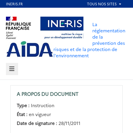
Aller
au
Aller au contenu
Aller au menu
contenu
La
principal
réglementation
de la
Aller au pied de page
prévention des
risques et de la protection de
l'environnement
MENU
A PROPOS DU DOCUMENT
Type :
Instruction
État :
en vigueur
Date de signature :
28/11/2011