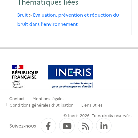
Thématiques liées
Bruit
>
Evaluation, prévention et réduction du
bruit dans l'environnement
Contact
Mentions légales
Menu
Conditions générales d'utilisation
Liens utiles
de
© Ineris 2026. Tous droits réservés.
pied
Facebook
YouTube
Flux RSS
LinkedI
Suivez-nous
de