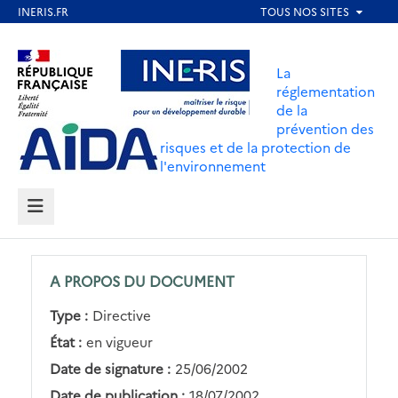
Aller
au
Aller au contenu
Aller au menu
contenu
La
principal
réglementation
de la
Aller au pied de page
prévention des
risques et de la protection de
l'environnement
MENU
A PROPOS DU DOCUMENT
Type :
Directive
État :
en vigueur
Date de signature :
25/06/2002
Date de publication :
18/07/2002