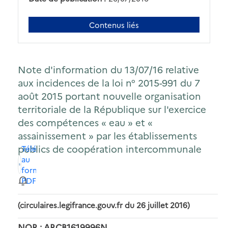
Contenus liés
Note d'information du 13/07/16 relative
aux incidences de la loi n° 2015-991 du 7
août 2015 portant nouvelle organisation
territoriale de la République sur l'exercice
des compétences « eau » et «
assainissement » par les établissements
publics de coopération intercommunale
Télécharger
au
format
PDF
(circulaires.legifrance.gouv.fr du 26 juillet 2016)
NOR : ARCB1619996N