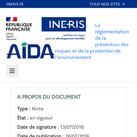
Aller
au
Aller au contenu
Aller au menu
contenu
La
principal
réglementation
de la
Aller au pied de page
prévention des
risques et de la protection de
l'environnement
MENU
A PROPOS DU DOCUMENT
Type :
Note
État :
en vigueur
Date de signature :
13/07/2016
Date de publication :
26/07/2016