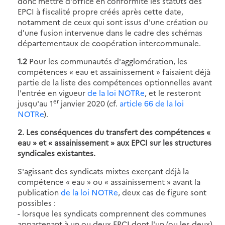
donc mettre d'office en conformité les statuts des
EPCI à fiscalité propre créés après cette date,
notamment de ceux qui sont issus d'une création ou
d'une fusion intervenue dans le cadre des schémas
départementaux de coopération intercommunale.
1.2
Pour les communautés d'agglomération, les
compétences « eau et assainissement » faisaient déjà
partie de la liste des compétences optionnelles avant
l'entrée en vigueur
de la loi NOTRe
, et le resteront
er
jusqu'au 1
janvier 2020 (cf.
article 66 de la loi
NOTRe
).
2. Les conséquences du transfert des compétences «
eau » et « assainissement » aux EPCI sur les structures
syndicales existantes.
S'agissant des syndicats mixtes exerçant déjà la
compétence « eau » ou « assainissement » avant la
publication
de la loi NOTRe
, deux cas de figure sont
possibles :
- lorsque les syndicats comprennent des communes
appartenant à un ou deux EPCI dont l'un (ou les deux)