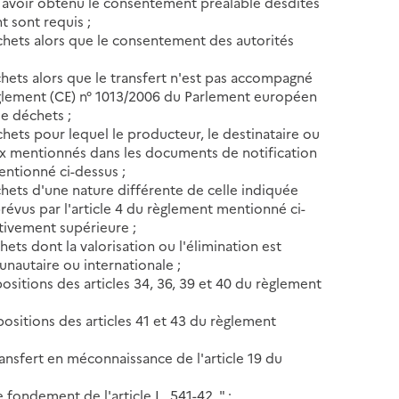
 avoir obtenu le consentement préalable desdites
t sont requis ;
chets alors que le consentement des autorités
chets alors que le transfert n'est pas accompagné
glement (CE) n° 1013/2006 du Parlement européen
de déchets ;
hets pour lequel le producteur, le destinataire ou
eux mentionnés dans les documents de notification
ntionné ci-dessus ;
chets d'une nature différente de celle indiquée
vus par l'article 4 du règlement mentionné ci-
ativement supérieure ;
ets dont la valorisation ou l'élimination est
nautaire ou internationale ;
sitions des articles 34, 36, 39 et 40 du règlement
ositions des articles 41 et 43 du règlement
ansfert en méconnaissance de l'article 19 du
 fondement de l'article L. 541-42. " ;