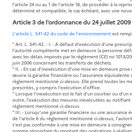
l'article 24 ou au 1 de l'article 18, de procéder à la rep
déterminé et compatible, le cas échéant, avec une nouvel
Article 3 de l'ordonnance du 24 juillet 2009
L'article L. 541-42 du code de l'environnement
est rempl
" Art. L. 541-42. - I. - A défaut d'exécution d'une prescrip
l'autorité compétente met en demeure la personne défai
avec les délais imposés par le règlement (CE) no 1013/
juin 2006 concernant les transferts de déchets.
" II. - En cas d'inexécution d'une mise en demeure prise
œuvre la garantie financière ou l'assurance équivalente c
règlement mentionné ci-dessus. Elle prend toutes les m
prescrites, y compris l'exécution d'office.
" Lorsque l'inexécution est le fait d'un courtier ou d'un
outre, l'exécution des mesures inexécutées au notifiant
règlement mentionné ci-dessus.
" III. - Lorsqu'une garantie financière ou une assurance 
de l'article 6 du règlement mentionné ci-dessus, l'auto
s'est pas conformée à une mise en demeure à consigner
somme répondant du montant des opérations à réaliser, 