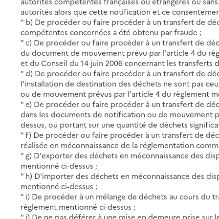
autorités compétentes françaises ou étrangères ou sans
autorités alors que cette notification et ce consentemen
" b) De procéder ou faire procéder à un transfert de dé
compétentes concernées a été obtenu par fraude ;
" c) De procéder ou faire procéder à un transfert de dé
du document de mouvement prévu par l'article 4 du rè
et du Conseil du 14 juin 2006 concernant les transferts 
" d) De procéder ou faire procéder à un transfert de déc
l'installation de destination des déchets ne sont pas c
ou de mouvement prévus par l'article 4 du règlement me
" e) De procéder ou faire procéder à un transfert de dé
dans les documents de notification ou de mouvement pré
dessus, ou portant sur une quantité de déchets signific
" f) De procéder ou faire procéder à un transfert de déch
réalisée en méconnaissance de la réglementation commu
" g) D'exporter des déchets en méconnaissance des dispo
mentionné ci-dessus ;
" h) D'importer des déchets en méconnaissance des disp
mentionné ci-dessus ;
" i) De procéder à un mélange de déchets au cours du tr
règlement mentionné ci-dessus ;
" j) De ne pas déférer à une mise en demeure prise sur le