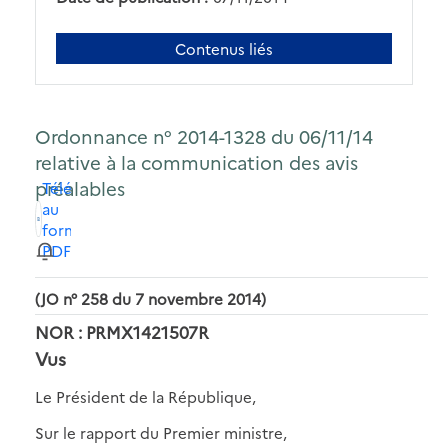
Contenus liés
Ordonnance n° 2014-1328 du 06/11/14
relative à la communication des avis
préalables
Télécharger
au
format
PDF
(JO n° 258 du 7 novembre 2014)
NOR : PRMX1421507R
Vus
Le Président de la République,
Sur le rapport du Premier ministre,