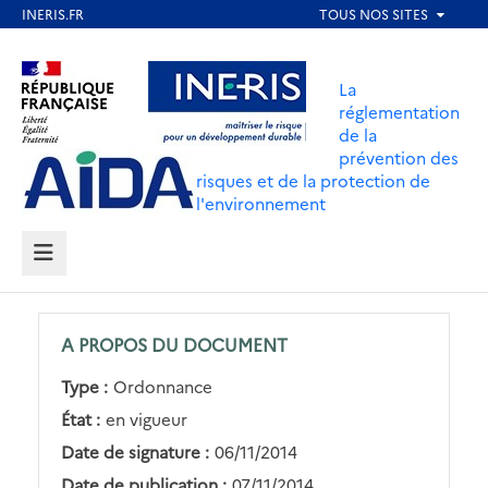
Aller
au
Aller au contenu
Aller au menu
contenu
La
principal
réglementation
de la
Aller au pied de page
prévention des
risques et de la protection de
l'environnement
MENU
A PROPOS DU DOCUMENT
Type :
Ordonnance
État :
en vigueur
Date de signature :
06/11/2014
Date de publication :
07/11/2014