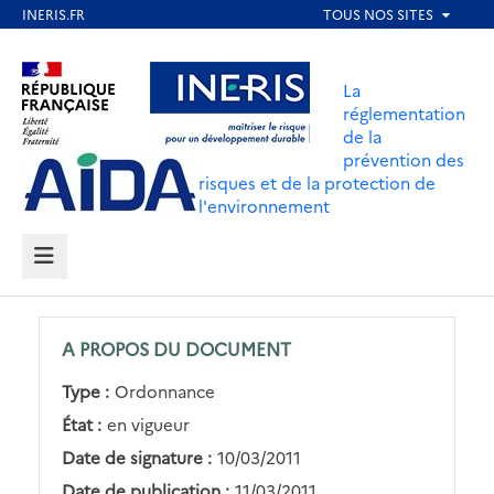
Aller
au
Aller au contenu
Aller au menu
contenu
La
principal
réglementation
de la
Aller au pied de page
prévention des
risques et de la protection de
l'environnement
MENU
A PROPOS DU DOCUMENT
Type :
Ordonnance
État :
en vigueur
Date de signature :
10/03/2011
Date de publication :
11/03/2011