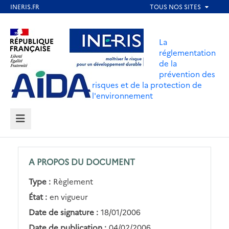
Aller
au
Aller au contenu
Aller au menu
contenu
La
principal
réglementation
de la
Aller au pied de page
prévention des
risques et de la protection de
l'environnement
MENU
A PROPOS DU DOCUMENT
Type :
Règlement
État :
en vigueur
Date de signature :
18/01/2006
Date de publication :
04/02/2006