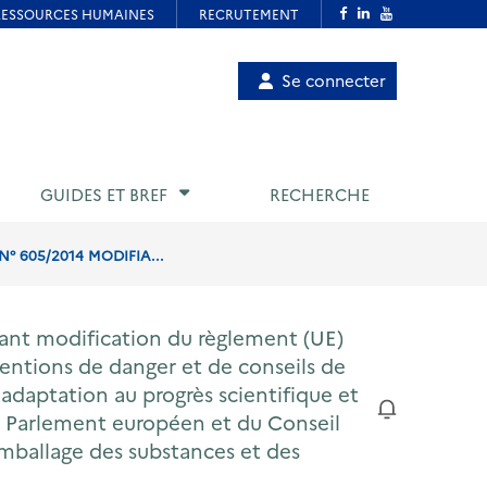
Menu
Se connecter
de
compte
utilisateur
GUIDES ET BREF
RECHERCHE
° 605/2014 MODIFIA...
ant modification du règlement (UE)
mentions de danger et de conseils de
adaptation au progrès scientifique et
u Parlement européen et du Conseil
 l'emballage des substances et des