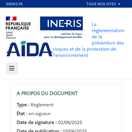
Aller
au
Aller au contenu
Aller au menu
contenu
La
principal
réglementation
de la
Aller au pied de page
prévention des
risques et de la protection de
l'environnement
MENU
A PROPOS DU DOCUMENT
Type :
Règlement
État :
en vigueur
Date de signature :
02/06/2025
Date de publication :
03/06/2025