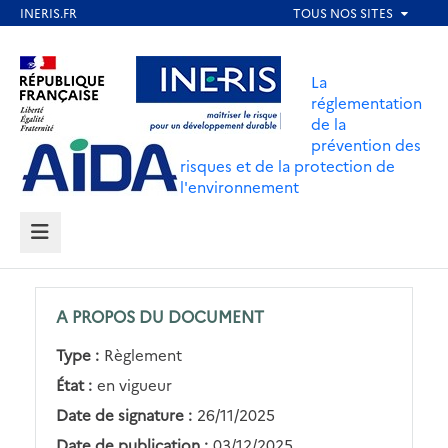
Aller
au
Aller au contenu
Aller au menu
contenu
La
principal
réglementation
de la
Aller au pied de page
prévention des
risques et de la protection de
l'environnement
MENU
A PROPOS DU DOCUMENT
Type :
Règlement
État :
en vigueur
Date de signature :
26/11/2025
Date de publication :
03/12/2025