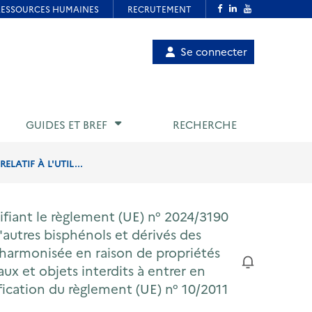
Menu
Se connecter
de
compte
utilisateur
GUIDES ET BREF
RECHERCHE
LATIF À L'UTIL...
fiant le règlement (UE) n° 2024/3190
 d'autres bisphénols et dérivés des
n harmonisée en raison de propriétés
ux et objets interdits à entrer en
fication du règlement (UE) n° 10/2011