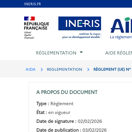
Aller
au
Aller au contenu
Aller au menu
Aller au p
contenu
principal
La réglement
RÉGLEMENTATION
AIDE RÉGLE
AIDA
REGLEMENTATION
RÈGLEMENT (UE) N° 
A PROPOS DU DOCUMENT
Type :
Règlement
État :
en vigueur
Date de signature :
02/02/2026
Date de publication :
03/02/2026