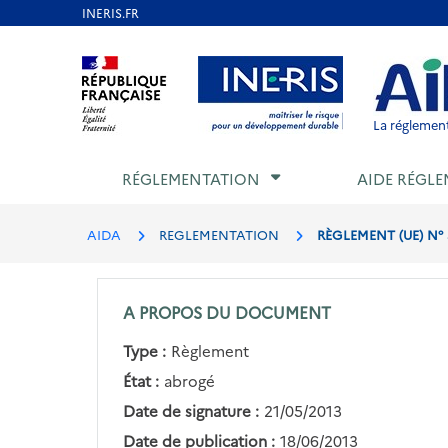
Aller
au
Aller au contenu
Aller au menu
Aller au p
contenu
principal
La réglement
RÉGLEMENTATION
AIDE RÉGLE
AIDA
REGLEMENTATION
RÈGLEMENT (UE) N°
A PROPOS DU DOCUMENT
Type :
Règlement
État :
abrogé
Date de signature :
21/05/2013
Date de publication :
18/06/2013