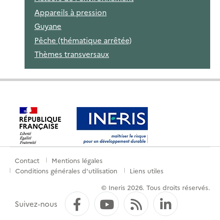
Appareils à pression
Guyane
Pêche (thématique arrêtée)
Thèmes transversaux
Contact
Mentions légales
Menu
Conditions générales d'utilisation
Liens utiles
de
© Ineris 2026. Tous droits réservés.
pied
Facebook
YouTube
Flux RSS
LinkedI
Suivez-nous
de