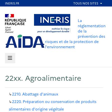
Aller
au
Aller au contenu
Aller au menu
contenu
La
principal
réglementation
de la
Aller au pied de page
prévention des
risques et de la protection de
l'environnement
MENU
22xx. Agroalimentaire
↳
2210. Abattage d'animaux
↳
2220. Préparation ou conservation de produits
alimentaires d'origine végétale