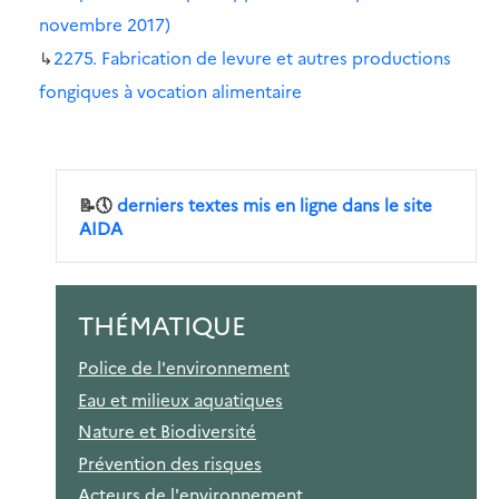
novembre 2017)
↳
2275. Fabrication de levure et autres productions
fongiques à vocation alimentaire
📝🕔
derniers textes mis en ligne dans le site
AIDA
THÉMATIQUE
Police de l'environnement
Eau et milieux aquatiques
Nature et Biodiversité
Prévention des risques
Acteurs de l'environnement