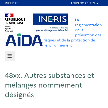
Aller
au
Aller au contenu
Aller au menu
contenu
La
principal
réglementation
de la
Aller au pied de page
prévention des
risques et de la protection de
l'environnement
MENU
48xx. Autres substances et
mélanges nommément
désignés