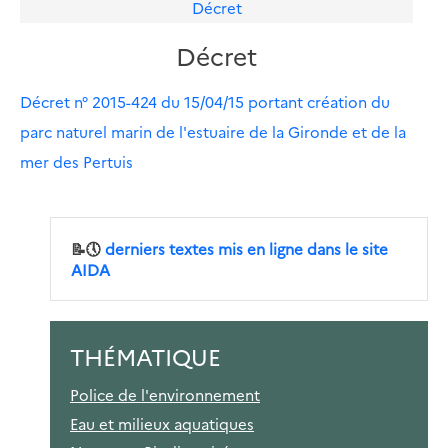
Décret
Décret
Décret n° 2015-424 du 15/04/15 portant création du
parc naturel marin de l'estuaire de la Gironde et de la
mer des Pertuis
📝🕔
derniers textes mis en ligne dans le site
AIDA
THÉMATIQUE
Police de l'environnement
Eau et milieux aquatiques