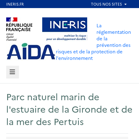
Aller
au
Aller au contenu
Aller au menu
contenu
La
principal
réglementation
de la
Aller au pied de page
prévention des
risques et de la protection de
l'environnement
MENU
Parc naturel marin de
l'estuaire de la Gironde et de
la mer des Pertuis